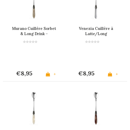
Murano Cuillère Sorbet
Venezia Cuillère à
& Long Drink –
Latte/Long
Champagne
Drink/Sorbet
'Transparent'
€8,95
€8,95
+
+