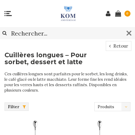
0
Retour
Cuillères longues – Pour
sorbet, dessert et latte
Ces cuillères longues sont parfaites pour le sorbet, les long drinks,
le café glacé ou le latte macchiato. Leur forme fine les rend idéales
pour les verres hauts et les desserts raffinés. Disponibles en
plusieurs couleurs.
Filter
Produits
les plus
récents