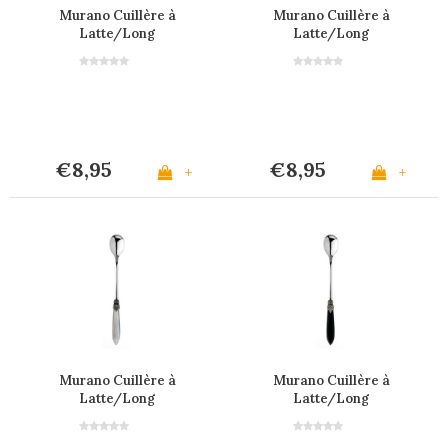
Murano Cuillère à
Murano Cuillère à
Latte/Long
Latte/Long
Drink/Sorbet 'Crème'
Drink/Sorbet 'Marron'
€8,95
€8,95
+
+
Murano Cuillère à
Murano Cuillère à
Latte/Long
Latte/Long
Drink/Sorbet 'Gris'
Drink/Sorbet 'Noir Mat'