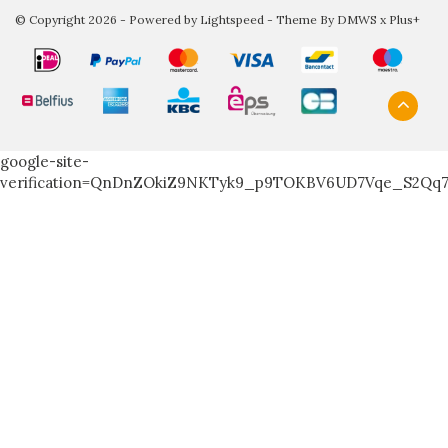
© Copyright 2026 - Powered by
Lightspeed
- Theme By
DMWS
x
Plus+
google-site-
verification=QnDnZOkiZ9NKTyk9_p9TOKBV6UD7Vqe_S2Qq