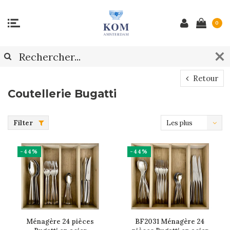
0
Retour
Coutellerie Bugatti
Filter
Les plus
vus
-44%
-44%
Ménagère 24 pièces
BF2031 Ménagère 24