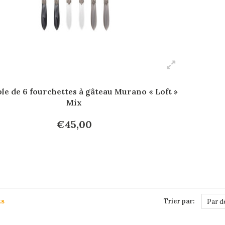
e de 6 fourchettes à gâteau Murano « Loft »
Mix
€45,00
ts
Trier par:
Par d