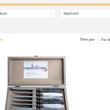
leur
Matériel
ts
Trier par:
Par d