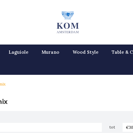
Laguiole
Murano
Wood Style
Table & C
mix
mix
tot