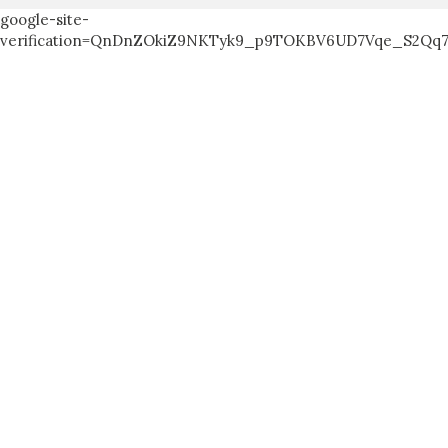
google-site-
verification=QnDnZOkiZ9NKTyk9_p9TOKBV6UD7Vqe_S2Qq