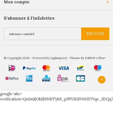
Mon compte
S'abonner à l'infolettre
ENVOYER
© Copyright 2026 - Powered by
Lightspeed
- Theme By
DMWS
x
Plus+
google-site-
verification=QnDnZOkiZ9NKTyk9_p9TOKBV6UD7Vqe_S2Qq