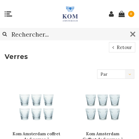
0
Retour
Verres
Par
défaut
Kom Amsterdam coffret
Kom Amsterdam