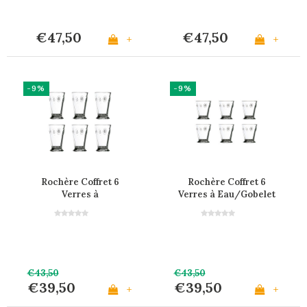
€47,50
€47,50
+
+
-9%
-9%
Rochère Coffret 6
Rochère Coffret 6
Verres à
Verres à Eau/Gobelet
Eau/Latte/Long Drink
27 cl Fleur de Lys
30 cl Fleur de Lys
€43,50
€43,50
€39,50
€39,50
+
+