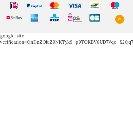
google-site-
verification=QnDnZOkiZ9NKTyk9_p9TOKBV6UD7Vqe_S2Qq