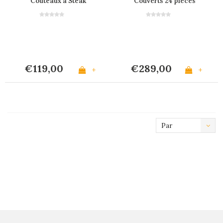
Couteaux à Steak
Couverts 24 pièces
Mineral en Coffret
Mineral
€119,00
€289,00
+
+
Par
défaut