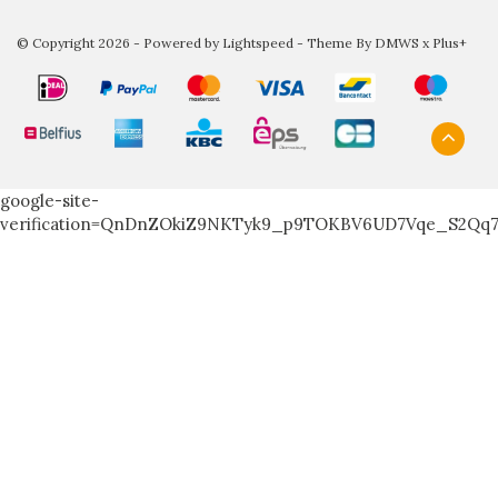
© Copyright 2026 - Powered by
Lightspeed
- Theme By
DMWS
x
Plus+
google-site-
verification=QnDnZOkiZ9NKTyk9_p9TOKBV6UD7Vqe_S2Qq