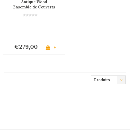
Antique Wood
Ensemble de Couverts
en Bois Ancien pour 6
Personnes - 24 Pièces
'Timber Mix' dans Boîte
Cadeau en Bois
€279,00
+
Produits
les plus
récents