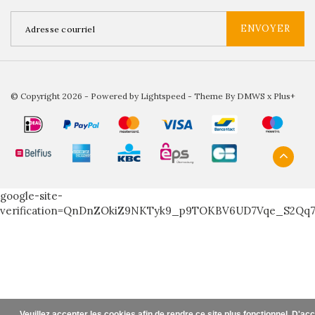
ENVOYER
© Copyright 2026 - Powered by
Lightspeed
- Theme By
DMWS
x
Plus+
google-site-
verification=QnDnZOkiZ9NKTyk9_p9TOKBV6UD7Vqe_S2Qq
Veuillez accepter les cookies afin de rendre ce site plus fonctionnel. D'ac