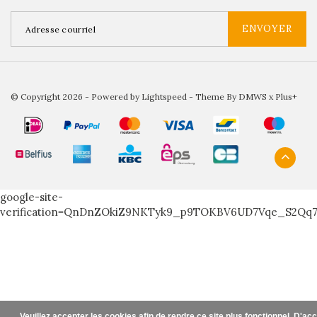
ENVOYER
© Copyright 2026 - Powered by
Lightspeed
- Theme By
DMWS
x
Plus+
google-site-
verification=QnDnZOkiZ9NKTyk9_p9TOKBV6UD7Vqe_S2Qq
Veuillez accepter les cookies afin de rendre ce site plus fonctionnel. D'ac