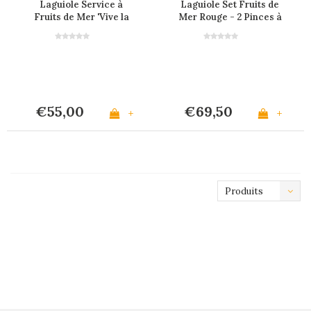
Laguiole Service à
Laguiole Set Fruits de
Fruits de Mer 'Vive la
Mer Rouge - 2 Pinces à
France' en Présentoir
Crabe & 4 Fourchettes
à Homard
€55,00
€69,50
+
+
Produits
les plus
récents