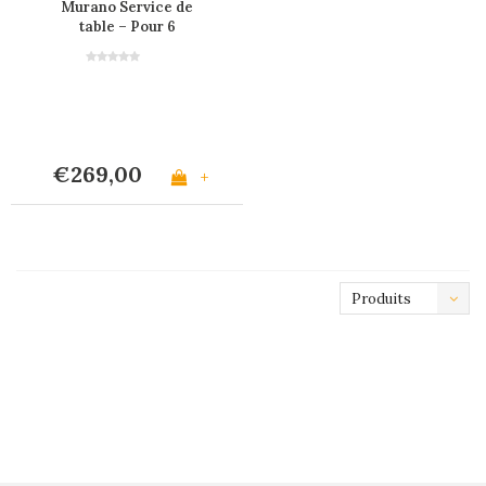
Murano Service de
table – Pour 6
personnes – Bordeaux
€269,00
+
Produits
les plus
récents