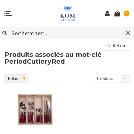
0
Retour
Produits associés au mot-clé
PeriodCutleryRed
Filter
Produits
les plus
récents