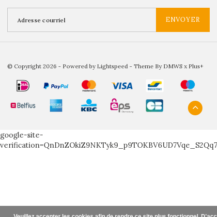
ENVOYER
© Copyright 2026 - Powered by
Lightspeed
- Theme By
DMWS
x
Plus+
google-site-
verification=QnDnZOkiZ9NKTyk9_p9TOKBV6UD7Vqe_S2Qq
Veuillez accepter les cookies afin de rendre ce site plus fonctionnel. D'ac