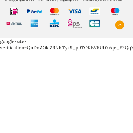
google-site-
verification=QnDnZOkiZ9NKTyk9_p9TOKBV6UD7Vqe_S2Qq