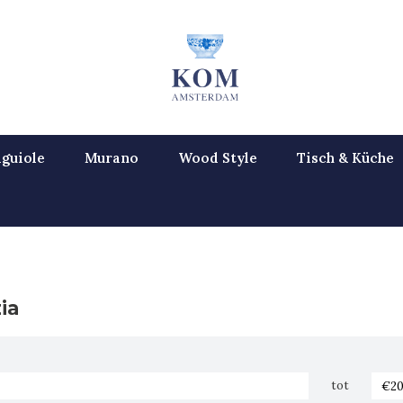
guiole
Murano
Wood Style
Tisch & Küche
ia
tot