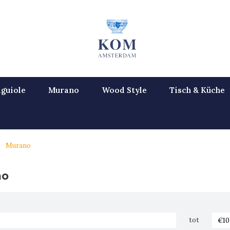
guiole
Murano
Wood Style
Tisch & Küche
Murano
no
tot