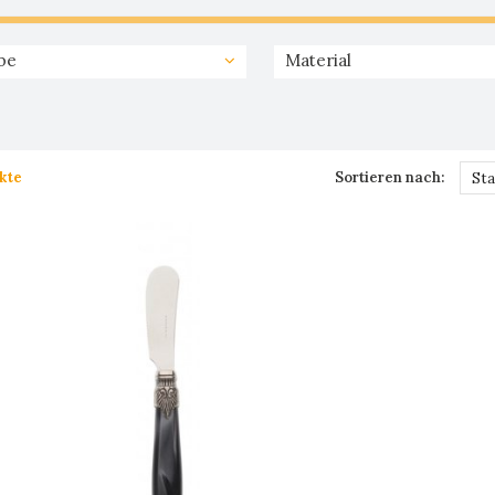
be
Material
kte
Sortieren nach:
St