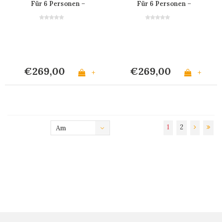
Für 6 Personen –
Für 6 Personen –
Schwarz
Bordeaux
€269,00
€269,00
+
+
1
2
Am
meisten
angesehen