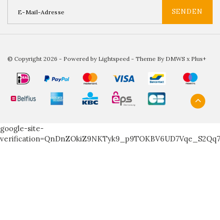
SENDEN
© Copyright 2026 - Powered by
Lightspeed
- Theme By
DMWS
x
Plus+
google-site-
verification=QnDnZOkiZ9NKTyk9_p9TOKBV6UD7Vqe_S2Qq