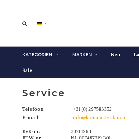
Neu
La
KATEGORIEN
MARKEN
Sale
Service
Telefoon
+31 (0) 297583352
E-mail
info@komamsterdam.nl
KvK-nr.
33214263
BTW-nr.
NL 007487319 B01