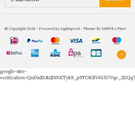
© Copyright 2026 - Powered by
Lightspeed
- Theme By
DMWS
x
Plus+
google-site-
verification=QnDnZOkiZ9NKTyk9_p9TOKBV6UD7Vqe_S2Qq