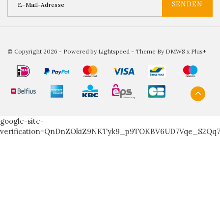
SENDEN
© Copyright 2026 - Powered by
Lightspeed
- Theme By
DMWS
x
Plus+
google-site-
verification=QnDnZOkiZ9NKTyk9_p9TOKBV6UD7Vqe_S2Qq