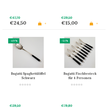
€47,70
€29,50
€24,50
€15,00
+
+
-49%
-51%
Bugatti Spaghettilöffel
Bugatti Fischbesteck
Schwarz
für 4 Personen
'Schwarz'
€29,50
€79,80