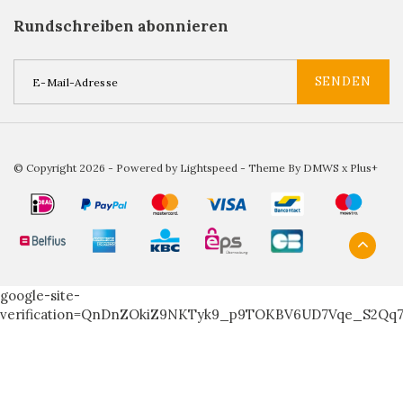
Rundschreiben abonnieren
SENDEN
© Copyright 2026 - Powered by
Lightspeed
- Theme By
DMWS
x
Plus+
google-site-
verification=QnDnZOkiZ9NKTyk9_p9TOKBV6UD7Vqe_S2Qq