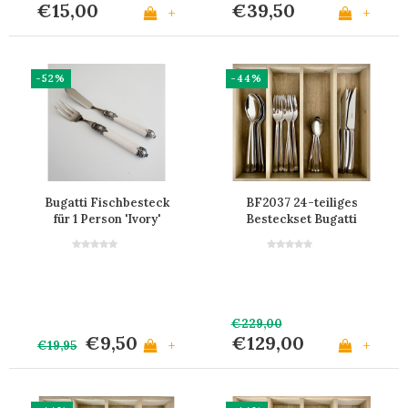
€15,00
€39,50
+
+
-52%
-44%
Bugatti Fischbesteck
BF2037 24-teiliges
für 1 Person 'Ivory'
Besteckset Bugatti
Edelstahl im Karton
€229,00
€9,50
€129,00
+
+
€19,95