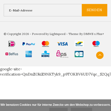
SENDEN
© Copyright 2026 - Powered by
Lightspeed
- Theme By
DMWS
x
Plus+
google-site-
verification=QnDnZOkiZ9NKTyk9_p9TOKBV6UD7Vqe_S2Qq
Wir benutzen Cookies nur für interne Zwecke um den Webshop zu verbessern. I