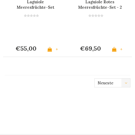
Laguiole
Laguiole Rotes
Meeresfrüchte-Set
Meeresfrüchte-Set - 2
'Vive la France' im
Krabbenzangen & 4
Display
Hummergabeln
€55,00
€69,50
+
+
Neueste
Produkte