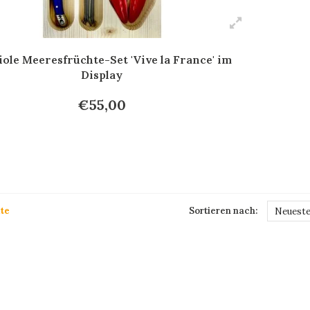
ole Meeresfrüchte-Set 'Vive la France' im
Display
€55,00
te
Sortieren nach:
Neueste