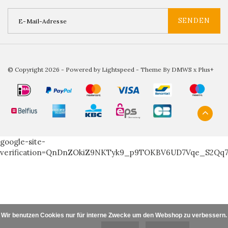
SENDEN
© Copyright 2026 - Powered by
Lightspeed
- Theme By
DMWS
x
Plus+
google-site-
verification=QnDnZOkiZ9NKTyk9_p9TOKBV6UD7Vqe_S2Qq
Wir benutzen Cookies nur für interne Zwecke um den Webshop zu verbessern. I