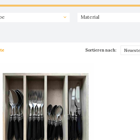
be
Material
te
Sortieren nach:
Neueste