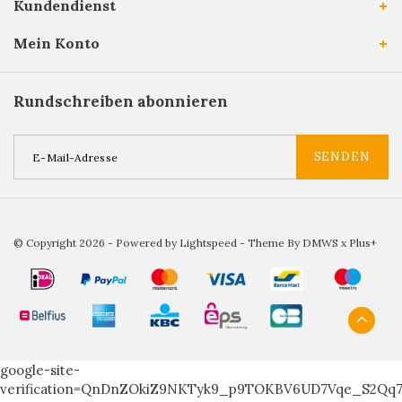
Kundendienst
Mein Konto
Rundschreiben abonnieren
SENDEN
© Copyright 2026 - Powered by
Lightspeed
- Theme By
DMWS
x
Plus+
google-site-
verification=QnDnZOkiZ9NKTyk9_p9TOKBV6UD7Vqe_S2Qq