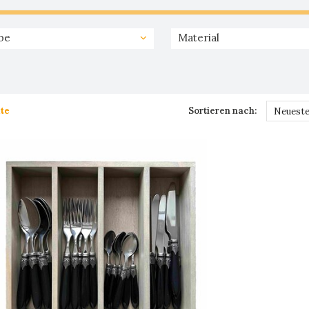
be
Material
te
Sortieren nach:
Neueste