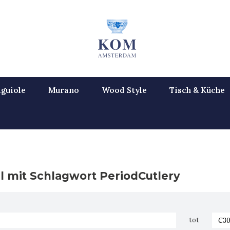
guiole
Murano
Wood Style
Tisch & Küche
el mit Schlagwort PeriodCutlery
tot