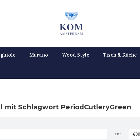
guiole
Murano
Wood Style
Tisch & Küche
el mit Schlagwort PeriodCutleryGreen
tot