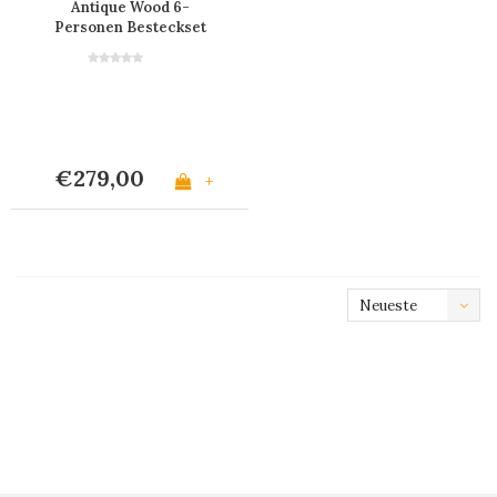
Antique Wood 6-
Personen Besteckset
mit Holzoptik - 24 Teile
'Timber Mix' in Holz-
Besteckkasten
€279,00
+
Neueste
Produkte