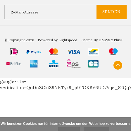
SENDEN
© Copyright 2026 - Powered by
Lightspeed
- Theme By
DMWS
x
Plus+
google-site-
verification=QnDnZOkiZ9NKTyk9_p9TOKBV6UD7Vqe_S2Qq
Wir benutzen Cookies nur für interne Zwecke um den Webshop zu verbessern. I