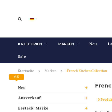
Neu
La
KATEGORIEN
MARKEN
Sale
Startseite
Marken
French Kitchen Collection
€ 0
€ 5
Frenc
Neu
Ausverkauf
0 Produk
Besteck: Marke