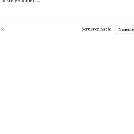
dukte gefunden!...
te
Sortieren nach:
Neueste