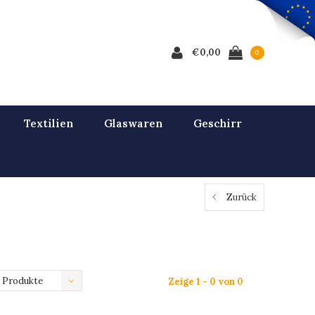
€0,00
0
Textilien
Glaswaren
Geschirr
Zurück
 Produkte
Zeige 1 - 0 von 0