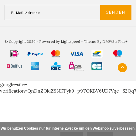
SENDEN
© Copyright 2026 - Powered by
Lightspeed
- Theme By
DMWS
x
Plus+
google-site-
verification=QnDnZOkiZ9NKTyk9_p9TOKBV6UD7Vqe_S2Qq
Wir benutzen Cookies nur für interne Zwecke um den Webshop zu verbessern. I