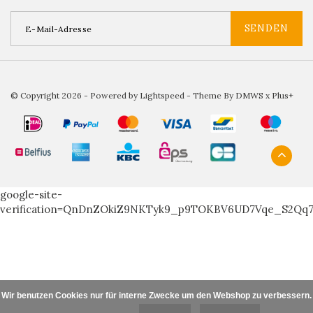
SENDEN
© Copyright 2026 - Powered by
Lightspeed
- Theme By
DMWS
x
Plus+
google-site-
verification=QnDnZOkiZ9NKTyk9_p9TOKBV6UD7Vqe_S2Qq
Wir benutzen Cookies nur für interne Zwecke um den Webshop zu verbessern. I