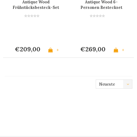
Antique Wood
Antique Wood 6-
Frühstücksbesteck-Set
Personen Besteckset
für 6 Personen
mit Holzoptik - 24 Teile
Französische Eiche
'French Oak' in Holz-
Besteckkasten
€209,00
€269,00
+
+
Neueste
Produkte