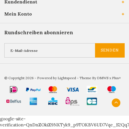
Kundendienst
Mein Konto
Rundschreiben abonnieren
SENDEN
© Copyright 2026 - Powered by
Lightspeed
- Theme By
DMWS
x
Plus+
google-site-
verification=QnDnZOkiZ9NKTyk9_p9TOKBV6UD7Vqe_S2Qq