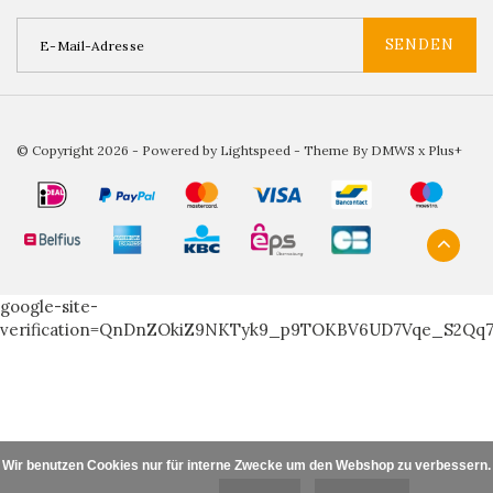
SENDEN
© Copyright 2026 - Powered by
Lightspeed
- Theme By
DMWS
x
Plus+
google-site-
verification=QnDnZOkiZ9NKTyk9_p9TOKBV6UD7Vqe_S2Qq
Wir benutzen Cookies nur für interne Zwecke um den Webshop zu verbessern. I