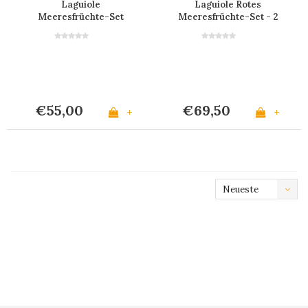
Laguiole
Laguiole Rotes
Meeresfrüchte-Set
Meeresfrüchte-Set - 2
'Vive la France' im
Krabbenzangen & 4
Display
Hummergabeln
€55,00
€69,50
+
+
Neueste
Produkte