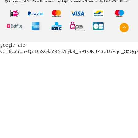
© Copyright 2026 - Powered by
Lightspeed
- Theme By
DMWS
x
Plus+
google-site-
verification=QnDnZOkiZ9NKTyk9_p9TOKBV6UD7Vqe_S2Qq