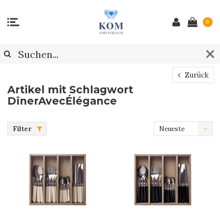
0
Zurück
Artikel mit Schlagwort
DînerAvecÉlégance
Filter
Neueste
Produkte