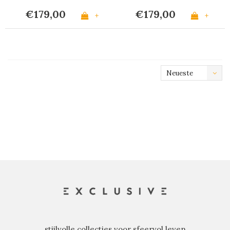
€179,00
€179,00
+
+
Neueste
Produkte
stijlvolle collecties voor sfeervol leven