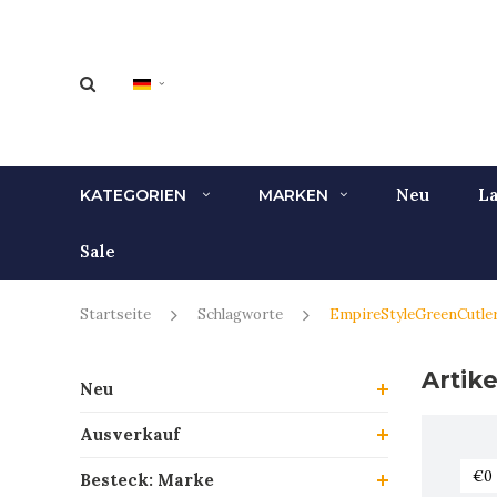
Neu
La
KATEGORIEN
MARKEN
Sale
Startseite
Schlagworte
EmpireStyleGreenCutle
Artik
Neu
Ausverkauf
Besteck: Marke