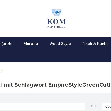
guiole
Murano
Wood Style
Tisch & Küche
ry
el mit Schlagwort EmpireStyleGreenCutl
tot