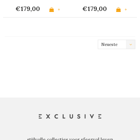
€179,00
€179,00
+
+
Neueste
Produkte
stijlvolle collecties voor sfeervol leven