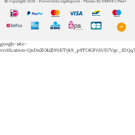
© Copyright 2026 - Powered by
Lightspeed
- Theme By
DMWS
x
Plus+
google-site-
verification=QnDnZOkiZ9NKTyk9_p9TOKBV6UD7Vqe_S2Qq