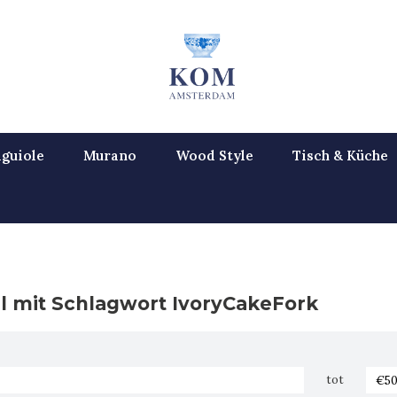
guiole
Murano
Wood Style
Tisch & Küche
el mit Schlagwort IvoryCakeFork
tot