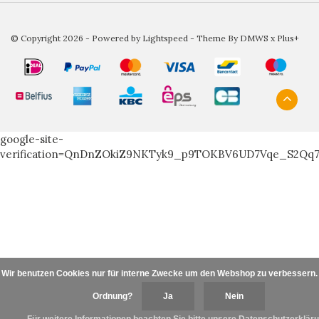
© Copyright 2026 - Powered by
Lightspeed
- Theme By
DMWS
x
Plus+
google-site-
verification=QnDnZOkiZ9NKTyk9_p9TOKBV6UD7Vqe_S2Qq
Wir benutzen Cookies nur für interne Zwecke um den Webshop zu verbessern. I
Ordnung?
Ja
Nein