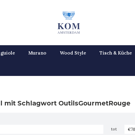
guiole
Murano
Wood Style
Tisch & Küche
el mit Schlagwort OutilsGourmetRouge
tot