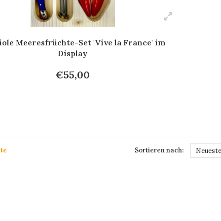
ole Meeresfrüchte-Set 'Vive la France' im
Display
€55,00
te
Sortieren nach:
Neueste