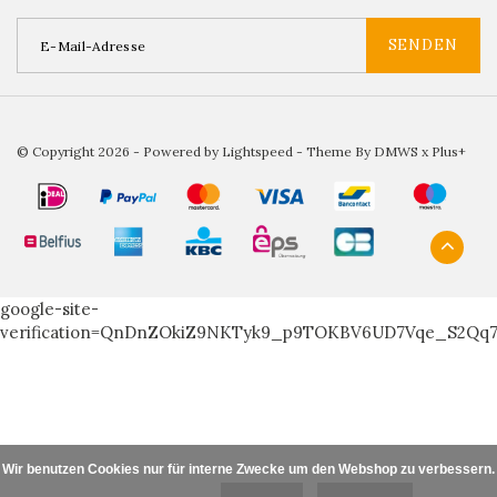
SENDEN
© Copyright 2026 - Powered by
Lightspeed
- Theme By
DMWS
x
Plus+
google-site-
verification=QnDnZOkiZ9NKTyk9_p9TOKBV6UD7Vqe_S2Qq
Wir benutzen Cookies nur für interne Zwecke um den Webshop zu verbessern. I