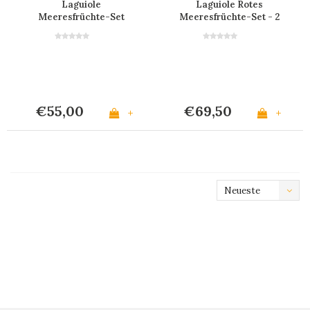
Laguiole
Laguiole Rotes
Meeresfrüchte-Set
Meeresfrüchte-Set - 2
'Vive la France' im
Krabbenzangen & 4
Display
Hummergabeln
€55,00
€69,50
+
+
Neueste
Produkte