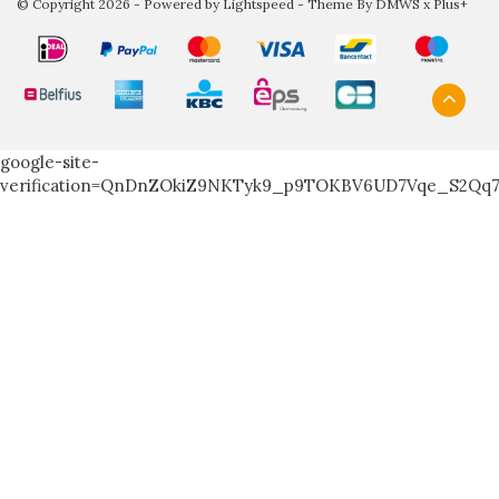
© Copyright 2026 - Powered by
Lightspeed
- Theme By
DMWS
x
Plus+
google-site-
verification=QnDnZOkiZ9NKTyk9_p9TOKBV6UD7Vqe_S2Qq