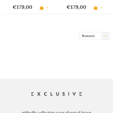
€179,00
€179,00
+
+
Neueste
Produkte
stijlvolle collecties voor sfeervol leven