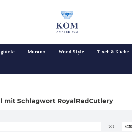
guiole
Murano
Wood Style
Tisch & Küche
el mit Schlagwort RoyalRedCutlery
tot