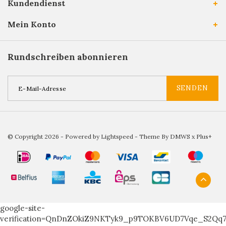
Kundendienst
Mein Konto
Rundschreiben abonnieren
SENDEN
© Copyright 2026 - Powered by
Lightspeed
- Theme By
DMWS
x
Plus+
google-site-
verification=QnDnZOkiZ9NKTyk9_p9TOKBV6UD7Vqe_S2Qq