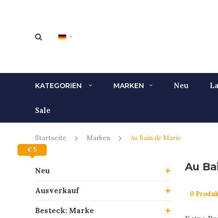
Neu
La
KATEGORIEN
MARKEN
Sale
Startseite
Marken
Au Bain de Marie
€ 0
€ 5
Au Ba
Neu
Ausverkauf
0 Produk
Besteck: Marke