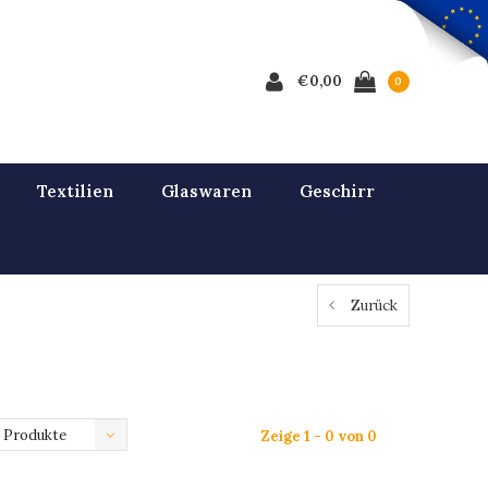
€0,00
0
Textilien
Glaswaren
Geschirr
Zurück
 Produkte
Zeige 1 - 0 von 0