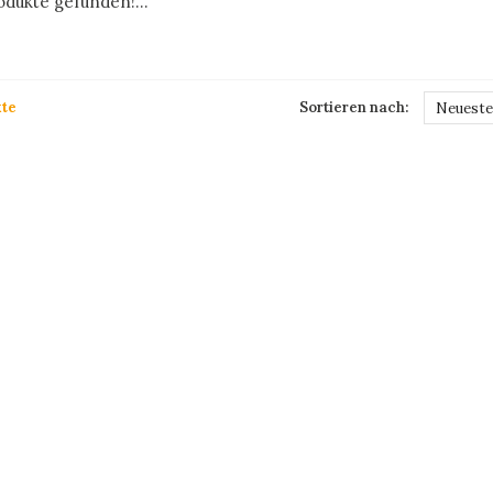
dukte gefunden!...
te
Sortieren nach:
Neueste