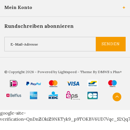
Mein Konto
Rundschreiben abonnieren
SENDEN
© Copyright 2026 - Powered by
Lightspeed
- Theme By
DMWS
x
Plus+
google-site-
verification=QnDnZOkiZ9NKTyk9_p9TOKBV6UD7Vqe_S2Qq