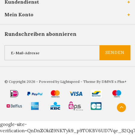
Kundendienst
Mein Konto
Rundschreiben abonnieren
SENDEN
© Copyright 2026 - Powered by
Lightspeed
- Theme By
DMWS
x
Plus+
google-site-
verification=QnDnZOkiZ9NKTyk9_p9TOKBV6UD7Vqe_S2Qq