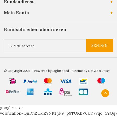
Kundendienst
Mein Konto
Rundschreiben abonnieren
SENDEN
© Copyright 2026 - Powered by
Lightspeed
- Theme By
DMWS
x
Plus+
google-site-
verification=QnDnZOkiZ9NKTyk9_p9TOKBV6UD7Vqe_S2Qq