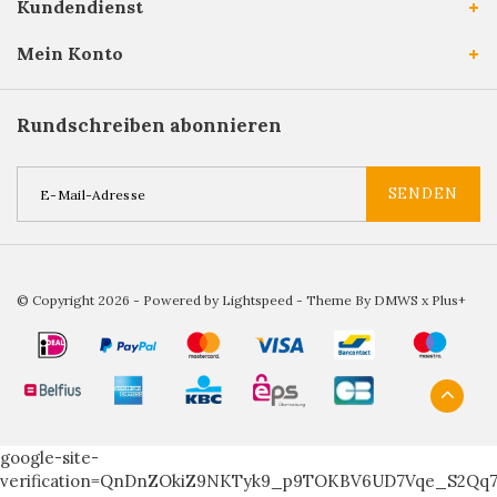
Kundendienst
Mein Konto
Rundschreiben abonnieren
SENDEN
© Copyright 2026 - Powered by
Lightspeed
- Theme By
DMWS
x
Plus+
google-site-
verification=QnDnZOkiZ9NKTyk9_p9TOKBV6UD7Vqe_S2Qq