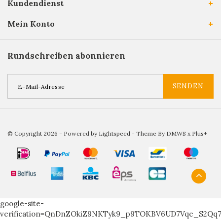
Kundendienst
Mein Konto
Rundschreiben abonnieren
SENDEN
© Copyright 2026 - Powered by
Lightspeed
- Theme By
DMWS
x
Plus+
google-site-
verification=QnDnZOkiZ9NKTyk9_p9TOKBV6UD7Vqe_S2Qq