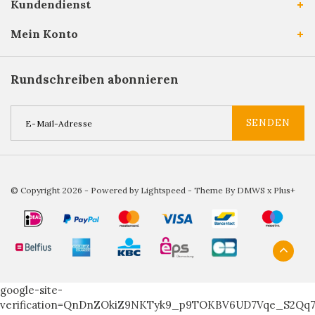
Kundendienst
Mein Konto
Rundschreiben abonnieren
SENDEN
© Copyright 2026 - Powered by
Lightspeed
- Theme By
DMWS
x
Plus+
google-site-
verification=QnDnZOkiZ9NKTyk9_p9TOKBV6UD7Vqe_S2Qq